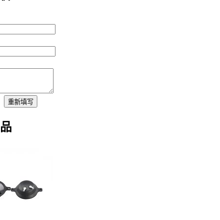
：
重新填写
品