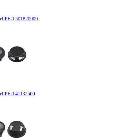
PE-T501820000
PE-T41132500