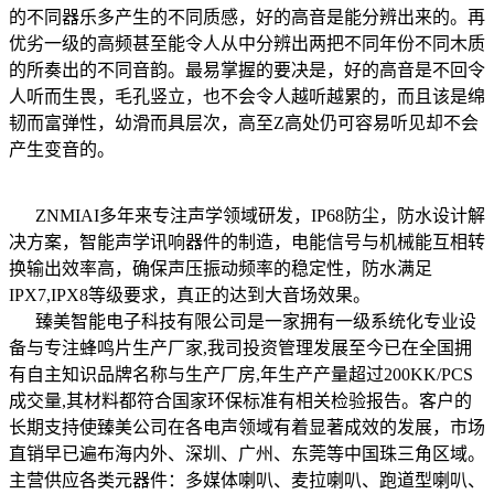
的不同器乐多产生的不同质感，好的高音是能分辨出来的。再
优劣一级的高频甚至能令人从中分辨出两把不同年份不同木质
的所奏出的不同音韵。最易掌握的要决是，好的高音是不回令
人听而生畏，毛孔竖立，也不会令人越听越累的，而且该是绵
韧而富弹性，幼滑而具层次，高至Z高处仍可容易听见却不会
产生变音的。
ZNMIAI多年来专注声学领域研发，IP68防尘，防水设计解
决方案，智能声学讯响器件的制造，电能信号与机械能互相转
换输出效率高，确保声压振动频率的稳定性，防水满足
IPX7,IPX8等级要求，真正的达到大音场效果。
臻美智能电子科技有限公司是一家拥有一级系统化专业设
备与专注蜂鸣片生产厂家,我司投资管理发展至今已在全国拥
有自主知识品牌名称与生产厂房,年生产产量超过200KK/PCS
成交量,其材料都符合国家环保标准有相关检验报告。客户的
长期支持使臻美公司在各电声领域有着显著成效的发展，市场
直销早已遍布海内外、深圳、广州、东莞等中国珠三角区域。
主营供应各类元器件：多媒体喇叭、麦拉喇叭、跑道型喇叭、