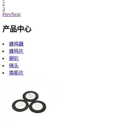
2
3
Prev
Next
产品中心
蜂鸣器
蜂鸣片
喇叭
咪头
换能片