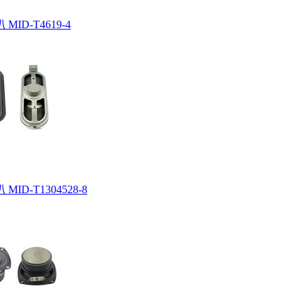
MID-T4619-4
ID-T1304528-8