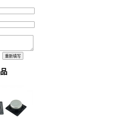
：
重新填写
品