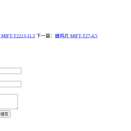
IFT-T2213-11.5
下一篇：
蜂鸣片 MIFT-T27-4.5
新填写