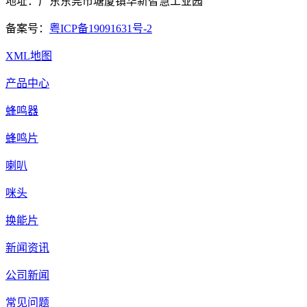
地址：广东东莞市塘厦镇华新智慧工业园
备案号：
粤ICP备19091631号-2
XML地图
产品中心
蜂鸣器
蜂鸣片
喇叭
咪头
换能片
新闻资讯
公司新闻
常见问题