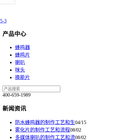
5-3
产品中心
蜂鸣器
蜂鸣片
喇叭
咪头
换能片
400-659-1989
新闻资讯
防水蜂鸣器的制作工艺和生
04/15
雾化片的制作工艺和流程
08/02
多媒体喇叭的制作工艺和流
08/02